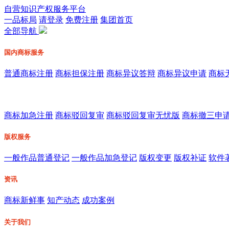
自营知识产权服务平台
一品标局
请登录
免费注册
集团首页
全部导航
国内商标服务
普通商标注册
商标担保注册
商标异议答辩
商标异议申请
商标
商标加急注册
商标驳回复审
商标驳回复审无忧版
商标撤三申
版权服务
一般作品普通登记
一般作品加急登记
版权变更
版权补证
软件
资讯
商标新鲜事
知产动态
成功案例
关于我们